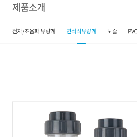
제품소개
전자/초음파 유량계
면적식유량계
노즐
PVC